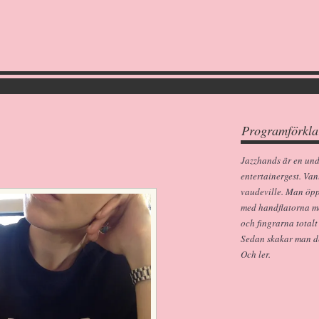
Programförkla
Jazzhands är en un
entertainergest. Van
vaudeville. Man öp
med handflatorna m
och fingrarna totalt
Sedan skakar man dem
Och ler.