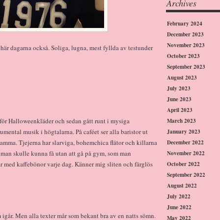
Archives
February 2024
December 2023
November 2023
här dagarna också. Soliga, lugna, mest fyllda av testunder
October 2023
September 2023
August 2023
July 2023
June 2023
April 2023
är för Halloweenkläder och sedan gått runt i mysiga
March 2023
umental musik i högtalarna. På caféet ser alla baristor ut
January 2023
amma. Tjejerna har slarviga, bohemchica flätor och killarna
December 2022
man skulle kunna få utan att gå på gym, som man
November 2022
ar med kaffebönor varje dag. Känner mig sliten och färglös
October 2022
September 2022
August 2022
July 2022
June 2022
m igår. Men alla texter mår som bekant bra av en natts sömn.
May 2022