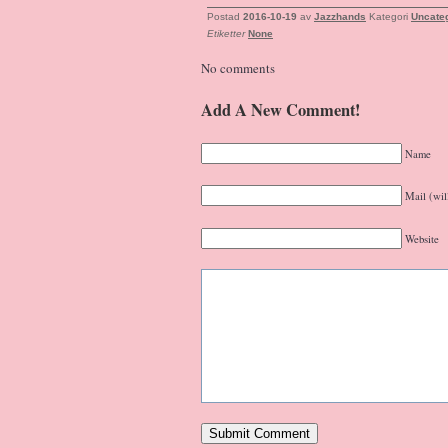
Postad
2016-10-19
av
Jazzhands
Kategori
Uncate
Etiketter
None
No comments
Add A New Comment!
Name
Mail (wil
Website