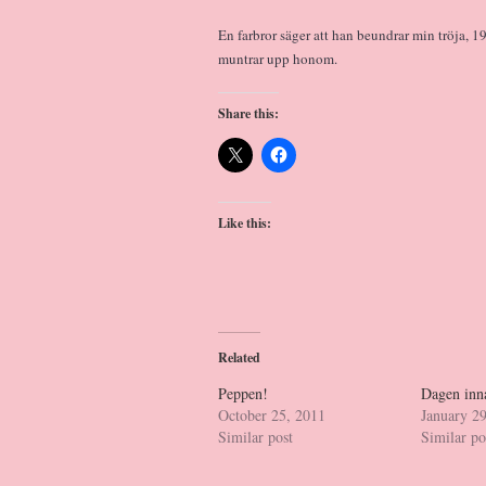
En farbror säger att han beundrar min tröja, 1
muntrar upp honom.
Share this:
Like this:
Related
Peppen!
Dagen inn
October 25, 2011
January 2
Similar post
Similar po