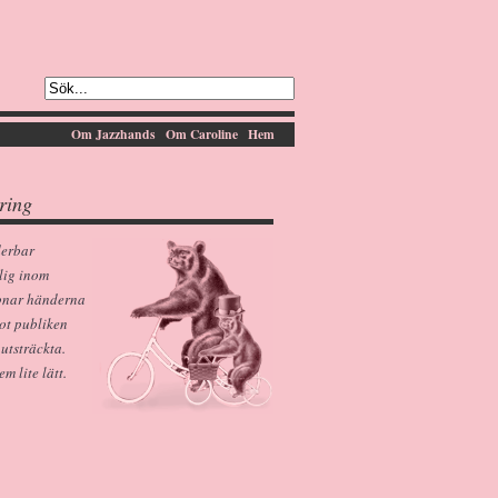
Om Jazzhands
Om Caroline
Hem
ring
derbar
lig inom
pnar händerna
ot publiken
 utsträckta.
 lite lätt.