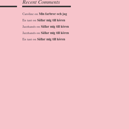
Recent Comments
Caroline
on
Min farbror och jag
En tant
on
Sällar mig till kören
Jazzhands
on
Sällar mig till kören
Jazzhands
on
Sällar mig till kören
En tant
on
Sällar mig till kören