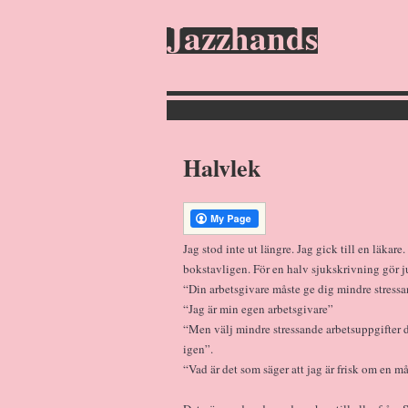
Jazzhands
Halvlek
Jag stod inte ut längre. Jag gick till en läkar
bokstavligen. För en halv sjukskrivning gör ju 
“Din arbetsgivare måste ge dig mindre stressa
“Jag är min egen arbetsgivare”
“Men välj mindre stressande arbetsuppgifter d
igen”.
“Vad är det som säger att jag är frisk om en 