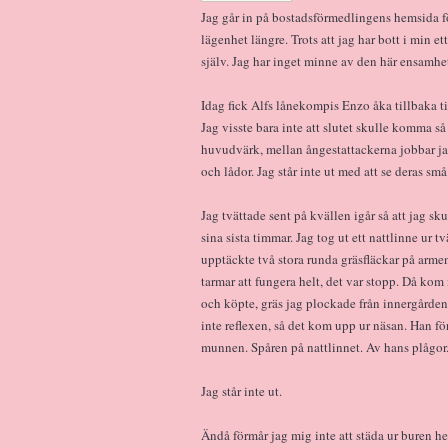
Jag går in på bostadsförmedlingens hemsida för
lägenhet längre. Trots att jag har bott i min et
själv. Jag har inget minne av den här ensamhet
Idag fick Alfs lånekompis Enzo åka tillbaka till
Jag visste bara inte att slutet skulle komma så
huvudvärk, mellan ångestattackerna jobbar jag 
och lådor. Jag står inte ut med att se deras s
Jag tvättade sent på kvällen igår så att jag s
sina sista timmar. Jag tog ut ett nattlinne ur 
upptäckte två stora runda gräsfläckar på arme
tarmar att fungera helt, det var stopp. Då kom 
och köpte, gräs jag plockade från innergården
inte reflexen, så det kom upp ur näsan. Han fö
munnen. Spåren på nattlinnet. Av hans plågor
Jag står inte ut.
Ändå förmår jag mig inte att städa ur buren he