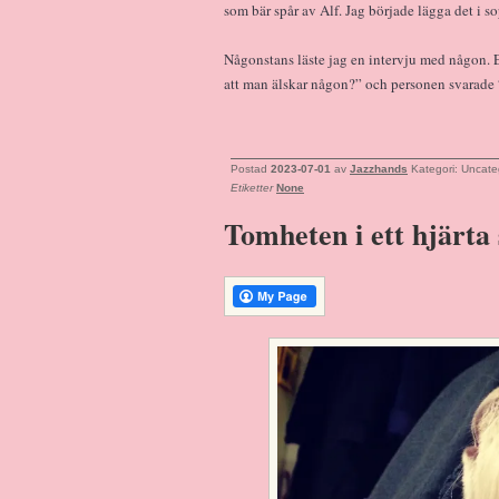
som bär spår av Alf. Jag började lägga det i s
Någonstans läste jag en intervju med någon.
att man älskar någon?” och personen svarade 
Postad
2023-07-01
av
Jazzhands
Kategori: Uncate
Etiketter
None
Tomheten i ett hjärta