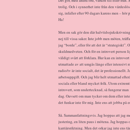
Det gör, med andra ord, varken till eller från.
trolig. Och i synnerhet inte från den värdeslö
sig, infaller efter 90 dagars karens men – hör 
Ha!
Men en sak gör den där halvtidssjukskrivningen
nej till vissa saker. Inte jobb men möten, träffa
jag “borde”, eller för att det är “strategiskt”. 
skuldmedveten. Och för en introvert person lig
väldigt svårt att förklara. Hur kan en introvert 
utmattade av att umgås länge eller intensivt
radio/tv är inte socialt, det är professionellt
arbetsuppgift. Och jag blir helt utmattad efteråt
sociala eller bland mycket folk. Utom extremt 
introvert, som undertecknad, så fungerar man
dag. Oavsett om man tycker om dem eller inte
det funkar inte för mig. Inte ens att jobba på e
Så. Sammanfattningsvis. Jag hoppas att jag me
justering, en liten paus i mötena. Jag hoppas o
karriärsriktning. Men det orkar jag inte ens tä