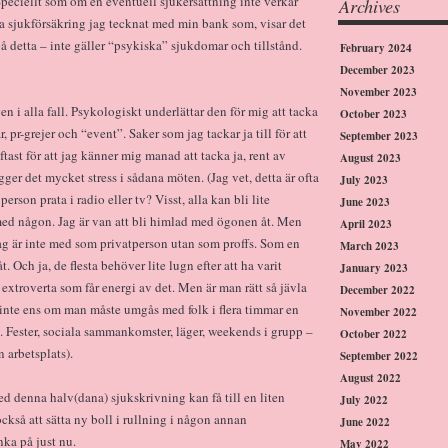
 Speciellt som om en eventuell sjukersättning inte verkar
Archives
sa sjukförsäkring jag tecknat med min bank som, visar det
på detta – inte gäller “psykiska” sjukdomar och tillstånd.
February 2024
December 2023
November 2023
 i alla fall. Psykologiskt underlättar den för mig att tacka
October 2023
r, pr-grejer och “event”. Saker som jag tackar ja till för att
September 2023
Oftast för att jag känner mig manad att tacka ja, rent av
August 2023
ger det mycket stress i sådana möten. (Jag vet, detta är ofta
July 2023
person prata i radio eller tv? Visst, alla kan bli lite
June 2023
 med någon. Jag är van att bli himlad med ögonen åt. Men
April 2023
. Jag är inte med som privatperson utan som proffs. Som en
March 2023
. Och ja, de flesta behöver lite lugn efter att ha varit
January 2023
extroverta som får energi av det. Men är man rätt så jävla
December 2022
 inte ens om man måste umgås med folk i flera timmar en
November 2022
. Fester, sociala sammankomster, läger, weekends i grupp –
October 2022
n arbetsplats).
September 2022
August 2022
d denna halv(dana) sjukskrivning kan få till en liten
July 2022
ckså att sätta ny boll i rullning i någon annan
June 2022
nka på just nu.
May 2022