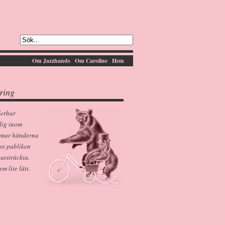
Om Jazzhands
Om Caroline
Hem
ring
derbar
lig inom
pnar händerna
ot publiken
 utsträckta.
 lite lätt.