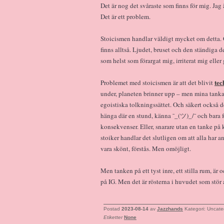
Det är nog det svåraste som finns för mig. Jag 
Det är ett problem.
Stoicismen handlar väldigt mycket om detta. O
finns alltså. Ljudet, bruset och den ständig
som helst som förargat mig, irriterat mig eller 
tec
Problemet med stoicismen är att det blivit
under, planeten brinner upp – men mina tankar
egoistiska tolkningssättet. Och säkert också
hänga där en stund, känna ¯_(ツ)_/¯ och bara f
konsekvenser. Eller, snarare utan en tanke på
stoiker handlar det slutligen om att alla har an
vara skönt, förstås. Men omöjligt.
Men tanken på ett tyst inre, ett stilla rum, är 
på IG. Men det är rösterna i huvudet som stör 
Postad
2023-08-14
av
Jazzhands
Kategori: Uncate
Etiketter
None