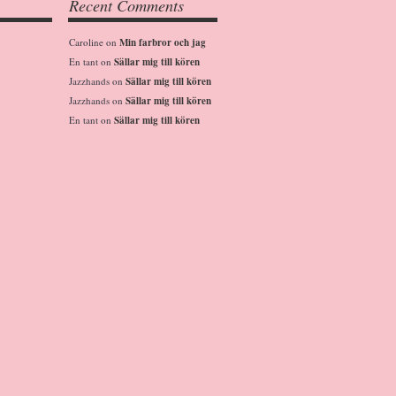
Recent Comments
Caroline
on
Min farbror och jag
En tant
on
Sällar mig till kören
Jazzhands
on
Sällar mig till kören
Jazzhands
on
Sällar mig till kören
En tant
on
Sällar mig till kören