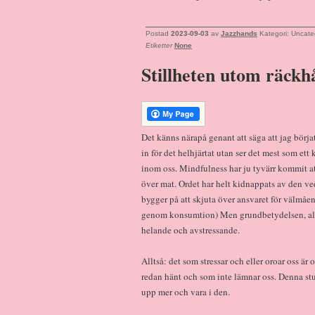
Postad
2023-09-03
av
Jazzhands
Kategori: Uncate
Etiketter
None
Stillheten utom räckhå
Det känns närapå genant att säga att jag börjat
in för det helhjärtat utan ser det mest som e
inom oss. Mindfulness har ju tyvärr kommit at
över mat. Ordet har helt kidnappats av den v
bygger på att skjuta över ansvaret för välmåen
genom konsumtion) Men grundbetydelsen, allt
helande och avstressande.
Alltså: det som stressar och eller oroar oss är
redan hänt och som inte lämnar oss. Denna stun
upp mer och vara i den.