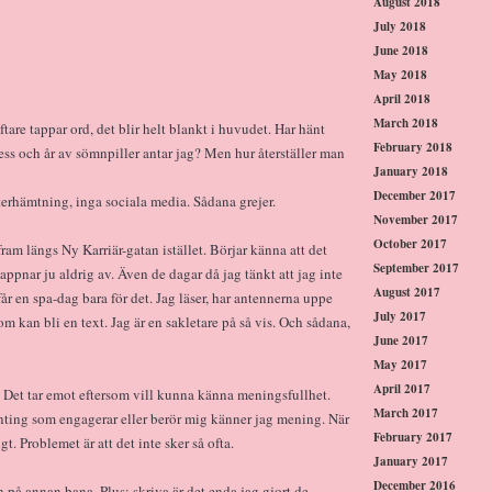
August 2018
July 2018
June 2018
May 2018
April 2018
March 2018
ftare tappar ord, det blir helt blankt i huvudet. Har hänt
February 2018
ess och år av sömnpiller antar jag? Men hur återställer man
January 2018
December 2017
terhämtning, inga sociala media. Sådana grejer.
November 2017
October 2017
ram längs Ny Karriär-gatan istället. Börjar känna att det
September 2017
lappnar ju aldrig av. Även de dagar då jag tänkt att jag inte
August 2017
år en spa-dag bara för det. Jag läser, har antennerna uppe
July 2017
som kan bli en text. Jag är en sakletare på så vis. Och sådana,
June 2017
May 2017
April 2017
. Det tar emot eftersom vill kunna känna meningsfullhet.
March 2017
onting som engagerar eller berör mig känner jag mening. När
February 2017
t. Problemet är att det inte sker så ofta.
January 2017
December 2016
in på annan bana. Plus: skriva är det enda jag gjort de