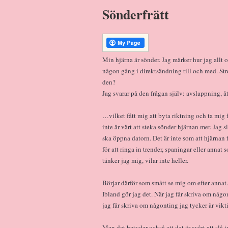
Sönderfrätt
Min hjärna är sönder. Jag märker hur jag allt o
någon gång i direktsändning till och med. Str
den?
Jag svarar på den frågan själv: avslappning, å
…vilket fått mig att byta riktning och ta mig f
inte är värt att steka sönder hjärnan mer. Jag s
ska öppna datorn. Det är inte som att hjärnan f
för att ringa in trender, spaningar eller annat 
tänker jag mig, vilar inte heller.
Börjar därför som smått se mig om efter annat
Ibland gör jag det. När jag får skriva om någ
jag får skriva om någonting jag tycker är viktig
Men det betyder också att det är svårt att slå 