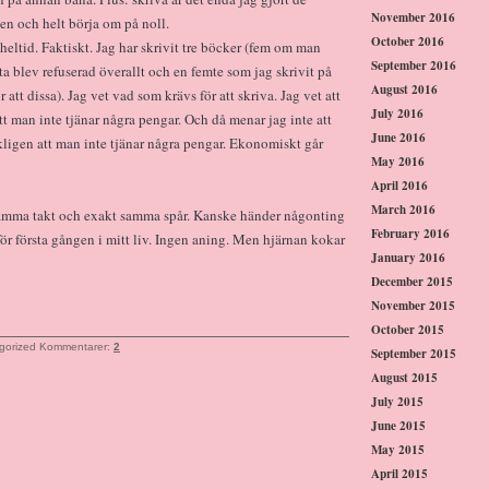
November 2016
en och helt börja om på noll.
October 2016
å heltid. Faktiskt. Jag har skrivit tre böcker (fem om man
September 2016
ta blev refuserad överallt och en femte som jag skrivit på
August 2016
tt dissa). Jag vet vad som krävs för att skriva. Jag vet att
July 2016
tt man inte tjänar några pengar. Och då menar jag inte att
June 2016
ligen att man inte tjänar några pengar. Ekonomiskt går
May 2016
April 2016
March 2016
 samma takt och exakt samma spår. Kanske händer någonting
February 2016
 för första gången i mitt liv. Ingen aning. Men hjärnan kokar
January 2016
December 2015
November 2015
October 2015
gorized
Kommentarer:
2
September 2015
August 2015
July 2015
June 2015
May 2015
April 2015