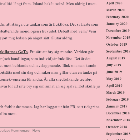
är alltid långt fram. Ibland bakåt också. Men aldrig i nuet.
April 2020
March 2020
February 2020
m att stänga ute tankar som är fruktlösa. Det svåraste som
January 2020
a debatterande monologen i huvudet. Debatt med vem? Vem
December 2019
gjort mig ledsen på något sätt. Slutar aldrig.
November 2019
October 2019
hkillarnas GoTo
. Ett sätt att bry sig mindre. Världen går
September 2019
 (och handlingar, som individ) är fruktlösa. Det är det
August 2019
 det mest befriande och avslappnande. Tänk om man kunde
July 2019
ortsätta med sin dag och saker man gillar utan en tanke på
June 2019
 konsekvenserna för andra. Är alla snedtolkande techbro-
May 2019
svar för att inte bry sig om annat än sig själva. Det skulle ju
April 2019
March 2019
February 2019
och förblir drömmen. Jag har loggat ur från FB, satt tidsgräns
January 2019
allra mest.
December 2018
November 2018
October 2018
gorized
Kommentarer:
None
September 2018