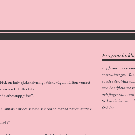
Programförkla
Jazzhands är en un
entertainergest. Van
vaudeville. Man öp
e. Fick en halv sjukskrivning. Friskt vågat, hälften vunnet –
med handflatorna m
varken till eller från.
och fingrarna totalt
nde arbetsuppgifter”.
Sedan skakar man dem
Och ler.
å, annars blir det samma sak om en månad när du är frisk
månad?”