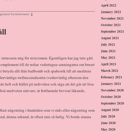
April 2022
January 2022
gorized
Kommentarer:
2
November 2021
October 2021
ll
September 2021
August 2021
July 2021
June 2021
 intressera mig för stoicismen. Egentligen har jag inte gått
May 2021
tt komplement till de redan vedertagna sanningarna om bruset
April 2021
t betyda allt från badbomb och spabesök till att meditera
March 2021
edervärdiga wellnessindustrin (vedervärdig eftersom den
February 2021
de helt och hållet på individen och säga att det går att lösa
January 2021
så medveten närvaro, är fortfarande bevisat läkande,
November 2020
October 2020
September 2020
 oftast någonting i framtiden som vi räds eller någonting som
August 2020
d, denna sekund, är oftast inte så farlig. Vi borde stanna
July 2020
June 2020
May 2020