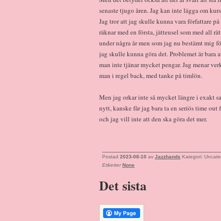
senaste tjugo åren. Jag kan inte lägga om kurs
Jag tror att jag skulle kunna vara författare p
räknar med en första, jätteusel som med all rät
under några år men som jag nu bestämt mig för a
jag skulle kunna göra det. Problemet är bara a
man inte tjänar mycket pengar. Jag menar verk
man i regel back, med tanke på timlön.
Men jag orkar inte så mycket längre i exakt
nytt, kanske får jag bara ta en seriös time out
och jag vill inte att den ska göra det mer.
Postad
2023-08-10
av
Jazzhands
Kategori: Uncate
Etiketter
None
Det sista