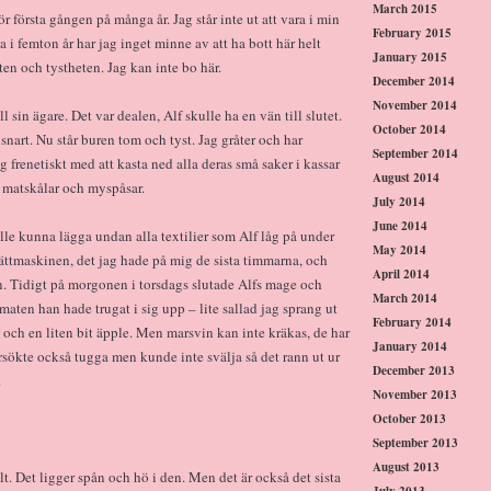
March 2015
 första gången på många år. Jag står inte ut att vara i min
February 2015
ta i femton år har jag inget minne av att ha bott här helt
January 2015
en och tystheten. Jag kan inte bo här.
December 2014
November 2014
 sin ägare. Det var dealen, Alf skulle ha en vän till slutet.
October 2014
 snart. Nu står buren tom och tyst. Jag gråter och har
September 2014
frenetiskt med att kasta ned alla deras små saker i kassar
August 2014
må matskålar och myspåsar.
July 2014
June 2014
kulle kunna lägga undan alla textilier som Alf låg på under
May 2014
tvättmaskinen, det jag hade på mig de sista timmarna, och
April 2014
n. Tidigt på morgonen i torsdags slutade Alfs mage och
March 2014
maten han hade trugat i sig upp – lite sallad jag sprang ut
February 2014
 och en liten bit äpple. Men marsvin kan inte kräkas, de har
January 2014
rsökte också tugga men kunde inte svälja så det rann ut ur
December 2013
.
November 2013
October 2013
September 2013
August 2013
lt. Det ligger spån och hö i den. Men det är också det sista
July 2013