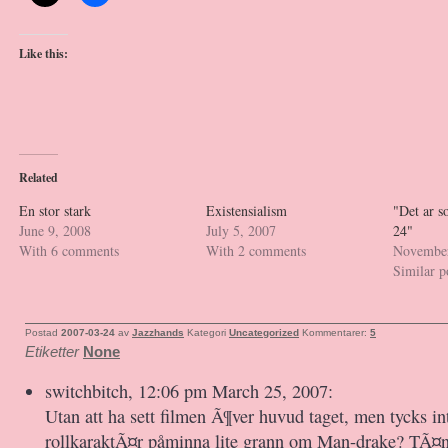
Like this:
Related
En stor stark
Existensialism
"Det ar 
June 9, 2008
July 5, 2007
24"
With 6 comments
With 2 comments
November
Similar p
Postad
2007-03-24
av
Jazzhands
Kategori
Uncategorized
Kommentarer:
5
Etiketter
None
switchbitch, 12:06 pm March 25, 2007:
Utan att ha sett filmen Ã¶ver huvud taget, men tycks i
rollkaraktÃ¤r påminna lite grann om Man-drake? TÃ¤n