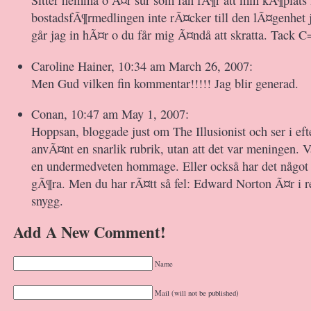
Sitter hemma o Ã¤r sur som fan fÃ¶r att min kÃ¶plats 
bostadsfÃ¶rmedlingen inte rÃ¤cker till den lÃ¤genhet j
går jag in hÃ¤r o du får mig Ã¤ndå att skratta. Tack C
Caroline Hainer, 10:34 am March 26, 2007:
Men Gud vilken fin kommentar!!!!! Jag blir generad.
Conan, 10:47 am May 1, 2007:
Hoppsan, bloggade just om The Illusionist och ser i efte
anvÃ¤nt en snarlik rubrik, utan att det var meningen. 
en undermedveten hommage. Eller också har det något 
gÃ¶ra. Men du har rÃ¤tt så fel: Edward Norton Ã¤r i r
snygg.
Add A New Comment!
Name
Mail (will not be published)