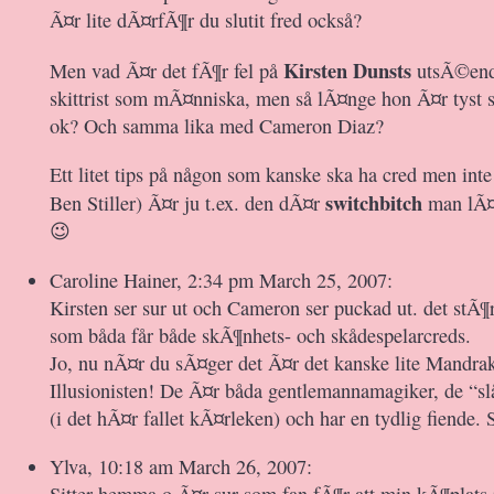
Ã¤r lite dÃ¤rfÃ¶r du slutit fred också?
Kirsten Dunsts
Men vad Ã¤r det fÃ¶r fel på
utsÃ©end
skittrist som mÃ¤nniska, men så lÃ¤nge hon Ã¤r tyst 
ok? Och samma lika med Cameron Diaz?
Ett litet tips på någon som kanske ska ha cred men inte
switchbitch
Ben Stiller) Ã¤r ju t.ex. den dÃ¤r
man lÃ¤
😉
Caroline Hainer, 2:34 pm March 25, 2007:
Kirsten ser sur ut och Cameron ser puckad ut. det stÃ¶r
som båda får både skÃ¶nhets- och skådespelarcreds.
Jo, nu nÃ¤r du sÃ¤ger det Ã¤r det kanske lite Mandra
Illusionisten! De Ã¤r båda gentlemannamagiker, de “sl
(i det hÃ¤r fallet kÃ¤rleken) och har en tydlig fiende. 
Ylva, 10:18 am March 26, 2007: