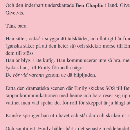
Och den inderbart underskattade
i land. Give
Ben Chaplin
Givetvis.
Tänk bara.
Han sitter, också i snygga 40-talskläder, och flottigt hår f
(ganska säker på att den heter så) och skickar morse till 
dem till sjöss.
Han är blyg. Lite kufig. Han kommunicerar inte så bra, 
lyckas han, till Emily förmedla något.
De
genom de dä blipljuden.
rör vid varann
Fatta den dramatiska scenen där Emily skickas SOS till Be
tappar kommunikationen med henne och bara reser sig upp
vattnet men vad spelar det för roll för skeppet är ju långt u
Kanske springer han ut i havet och står där och skriker ut s
Och samtidigt: Emily håller hårt i det senaste meddelande