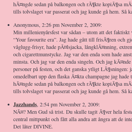
hÃ¤ngde sedan på balkongen och rÃ¶kte kopiÃ¶sa mÃ¤
tills tolvslaget var passerat och jag kunde gå hem. Så k
Anonymous, 2:26 pm November 2, 2009:
Min millenienyårsfest var sådan – utom att det faktiskt 
“Your favourite era”. Jag hade gått till frisÃ¶ren och gjo
våglugg-frisyr, hade pÃ¤lsjacka, långklÃ¤nning, extr
och cigarettmunstycke. Jag var den enda som hade ans
minsta. Och jag var den enda singeln. Och jag kÃ¤nde 
personer på festen, och det ganska ytligt LÃ¶sningen: 
omedelbart upp den flaska Ã¤kta champagne jag hade 
hÃ¤ngde sedan på balkongen och rÃ¶kte kopiÃ¶sa mÃ¤
tills tolvslaget var passerat och jag kunde gå hem. Så k
Jazzhands
, 2:54 pm November 2, 2009:
NÃ¤? Men Gud så trist. Du skulle tagit Ã¶ver hela festen
central mittpunkt och fått alla andra att ångra att de inte
Det låter DIVINE.