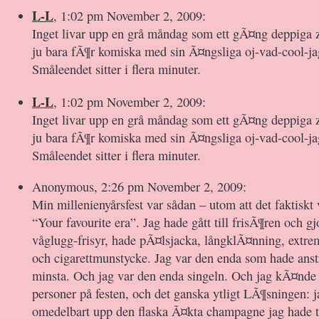
L-L
, 1:02 pm November 2, 2009:
Inget livar upp en grå måndag som ett gÃ¤ng deppiga 
ju bara fÃ¶r komiska med sin Ã¤ngsliga oj-vad-cool-ja
Småleendet sitter i flera minuter.
L-L
, 1:02 pm November 2, 2009:
Inget livar upp en grå måndag som ett gÃ¤ng deppiga 
ju bara fÃ¶r komiska med sin Ã¤ngsliga oj-vad-cool-ja
Småleendet sitter i flera minuter.
Anonymous, 2:26 pm November 2, 2009:
Min millenienyårsfest var sådan – utom att det faktiskt 
“Your favourite era”. Jag hade gått till frisÃ¶ren och gjo
våglugg-frisyr, hade pÃ¤lsjacka, långklÃ¤nning, extr
och cigarettmunstycke. Jag var den enda som hade ans
minsta. Och jag var den enda singeln. Och jag kÃ¤nde 
personer på festen, och det ganska ytligt LÃ¶sningen: 
omedelbart upp den flaska Ã¤kta champagne jag hade 