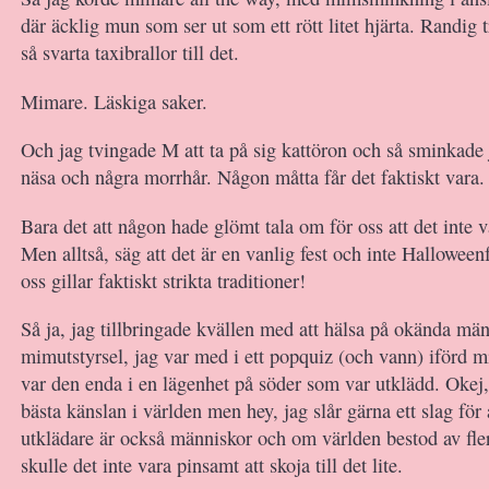
där äcklig mun som ser ut som ett rött litet hjärta. Randig 
så svarta taxibrallor till det.
Mimare. Läskiga saker.
Och jag tvingade M att ta på sig kattöron och så sminkade
näsa och några morrhår. Någon måtta får det faktiskt vara.
Bara det att någon hade glömt tala om för oss att det inte 
Men alltså, säg att det är en vanlig fest och inte Halloween
oss gillar faktiskt strikta traditioner!
Så ja, jag tillbringade kvällen med att hälsa på okända män
mimutstyrsel, jag var med i ett popquiz (och vann) iförd
var den enda i en lägenhet på söder som var utklädd. Okej,
bästa känslan i världen men hey, jag slår gärna ett slag för a
utklädare är också människor och om världen bestod av fl
skulle det inte vara pinsamt att skoja till det lite.