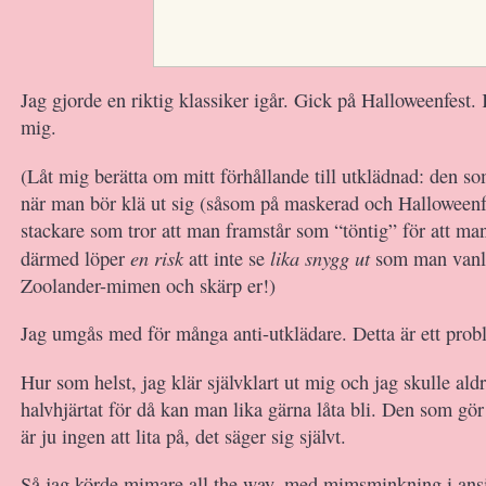
Jag gjorde en riktig klassiker igår. Gick på Halloweenfest. 
mig.
(Låt mig berätta om mitt förhållande till utklädnad: den som
när man bör klä ut sig (såsom på maskerad och Halloweenfe
stackare som tror att man framstår som “töntig” för att man
en risk
lika snygg ut
därmed löper
att inte se
som man vanli
Zoolander-mimen och skärp er!)
Jag umgås med för många anti-utklädare. Detta är ett prob
Hur som helst, jag klär självklart ut mig och jag skulle ald
halvhjärtat för då kan man lika gärna låta bli. Den som gör
är ju ingen att lita på, det säger sig självt.
Så jag körde mimare all the way, med mimsminkning i ansi