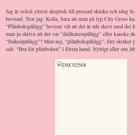
Jag är också ytterst skeptisk till pressad skinka och idag fi
bevisad. Tror jag. Kolla, bara att man på typ City Gross kal
“Plånbokspålägg” bevisar väl att det är nåt skevt med det 
man ju skriva att det var “delikatesspålägg” eller kanske 
“frukostpålägg”? Men nej, “plånbokspålägg”. Det skriker ju
salt. “Bra för plånboken” i första hand. Nyttigt eller ens ätb