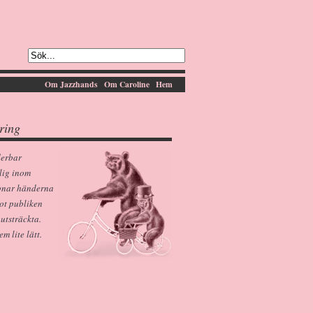
Om Jazzhands
Om Caroline
Hem
ring
derbar
lig inom
pnar händerna
ot publiken
 utsträckta.
 lite lätt.