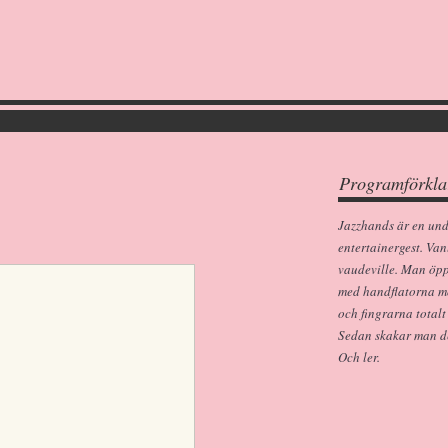
Programförkla
Jazzhands är en un
entertainergest. Van
vaudeville. Man öp
med handflatorna m
och fingrarna totalt
Sedan skakar man dem
Och ler.