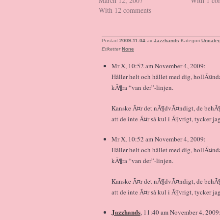
March 12, 2007
With 1 c
With 12 comments
Postad
2009-11-04
av
Jazzhands
Kategori
Uncateg
Etiketter
None
Mr X, 10:52 am November 4, 2009:
Håller helt och hållet med dig, hollÃ¤n
kÃ¶ra “van der”-linjen.
Kanske Ã¤r det nÃ¶dvÃ¤ndigt, de behÃ
att de inte Ã¤r så kul i Ã¶vrigt, tycker ja
Mr X, 10:52 am November 4, 2009:
Håller helt och hållet med dig, hollÃ¤n
kÃ¶ra “van der”-linjen.
Kanske Ã¤r det nÃ¶dvÃ¤ndigt, de behÃ
att de inte Ã¤r så kul i Ã¶vrigt, tycker ja
Jazzhands
, 11:40 am November 4, 2009