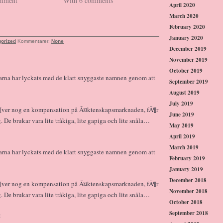
omment
With 6 comments
April 2020
March 2020
February 2020
January 2020
orized
Kommentarer:
None
December 2019
November 2019
October 2019
darna har lyckats med de klart snyggaste namnen genom att
September 2019
August 2019
July 2019
¶ver nog en kompensation på Ã¤ktenskapsmarknaden, fÃ¶r
June 2019
g. De brukar vara lite tråkiga, lite gapiga och lite snåla…
May 2019
April 2019
March 2019
darna har lyckats med de klart snyggaste namnen genom att
February 2019
January 2019
December 2018
¶ver nog en kompensation på Ã¤ktenskapsmarknaden, fÃ¶r
November 2018
g. De brukar vara lite tråkiga, lite gapiga och lite snåla…
October 2018
September 2018
: