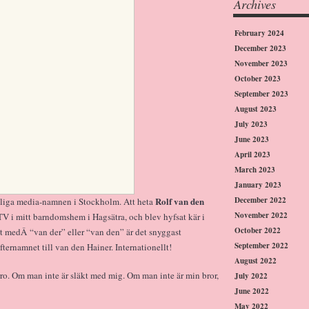
Archives
February 2024
December 2023
November 2023
October 2023
September 2023
August 2023
July 2023
June 2023
April 2023
March 2023
January 2023
Rolf van den
December 2022
jliga media-namnen i Stockholm. Att heta
November 2022
TV i mitt barndomshem i Hagsätra, och blev hyfsat kär i
October 2022
got medÂ “van der” eller “van den” är det snyggast
September 2022
ternamnet till van den Hainer. Internationellt!
August 2022
rro. Om man inte är släkt med mig. Om man inte är min bror,
July 2022
June 2022
May 2022