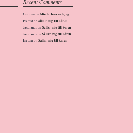
Recent Comments
Caroline
on
Min farbror och jag
En tant
on
Sällar mig till kören
Jazzhands
on
Sällar mig till kören
Jazzhands
on
Sällar mig till kören
En tant
on
Sällar mig till kören