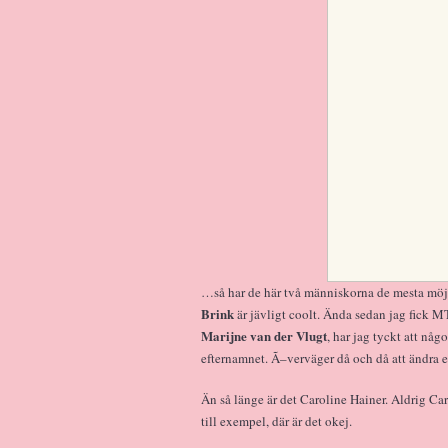
…så har de här två människorna de mesta mö
Brink
är jävligt coolt. Ända sedan jag fick M
Marijne van der Vlugt
, har jag tyckt att nå
efternamnet. Ã–verväger då och då att ändra ef
Än så länge är det Caroline Hainer. Aldrig Ca
till exempel, där är det okej.