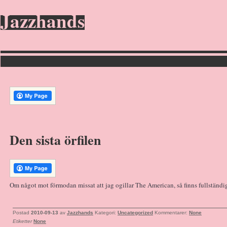
Jazzhands
Den sista örfilen
Om något mot förmodan missat att jag ogillar The American, så finns fullständ
Postad
2010-09-13
av
Jazzhands
Kategori:
Uncategorized
Kommentarer:
None
Etiketter
None