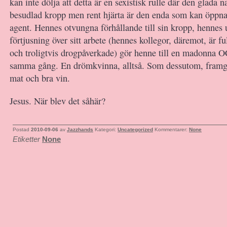
kan inte dölja att detta är en sexistisk rulle där den glada n
besudlad kropp men rent hjärta är den enda som kan öppn
agent. Hennes otvungna förhållande till sin kropp, hennes
förtjusning över sitt arbete (hennes kollegor, däremot, är f
och troligtvis drogpåverkade) gör henne till en madonna 
samma gång. En drömkvinna, alltså. Som dessutom, framg
mat och bra vin.
Jesus. När blev det såhär?
Postad
2010-09-06
av
Jazzhands
Kategori:
Uncategorized
Kommentarer:
None
Etiketter
None