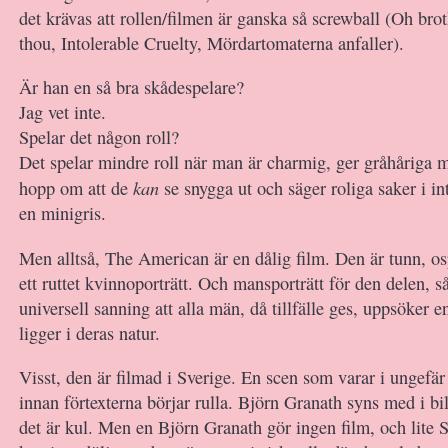
det krävas att rollen/filmen är ganska så screwball (Oh bro
thou, Intolerable Cruelty, Mördartomaterna anfaller).
Är han en så bra skådespelare?
Jag vet inte.
Spelar det någon roll?
Det spelar mindre roll när man är charmig, ger gråhåriga 
kan
hopp om att de
se snygga ut och säger roliga saker i i
en minigris.
Men alltså, The American är en dålig film. Den är tunn, o
ett ruttet kvinnoporträtt. Och mansporträtt för den delen, så
universell sanning att alla män, då tillfälle ges, uppsöker e
ligger i deras natur.
Visst, den är filmad i Sverige. En scen som varar i ungefär
innan förtexterna börjar rulla. Björn Granath syns med i bil
det är kul. Men en Björn Granath gör ingen film, och lite 