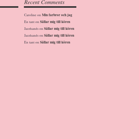
Recent Comments
Caroline
on
Min farbror och jag
En tant
on
Sällar mig till kören
Jazzhands
on
Sällar mig till kören
Jazzhands
on
Sällar mig till kören
En tant
on
Sällar mig till kören