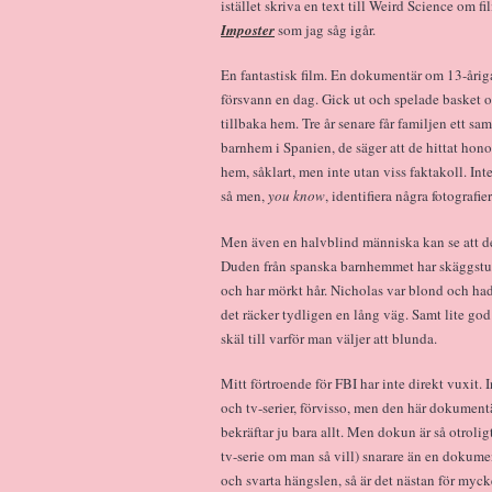
istället skriva en text till Weird Science om f
Imposter
som jag såg igår.
En fantastisk film. En dokumentär om 13-åri
försvann en dag. Gick ut och spelade basket 
tillbaka hem. Tre år senare får familjen ett sam
barnhem i Spanien, de säger att de hittat hon
hem, såklart, men inte utan viss faktakoll. Int
så men,
you know
, identifiera några fotografie
Men även en halvblind människa kan se att d
Duden från spanska barnhemmet har skäggstu
och har mörkt hår. Nicholas var blond och ha
det räcker tydligen en lång väg. Samt lite god
skäl till varför man väljer att blunda.
Mitt förtroende för FBI har inte direkt vuxit. 
och tv-serier, förvisso, men den här dokument
bekräftar ju bara allt. Men dokun är så otroligt
tv-serie om man så vill) snarare än en dokumen
och svarta hängslen, så är det nästan för mycke