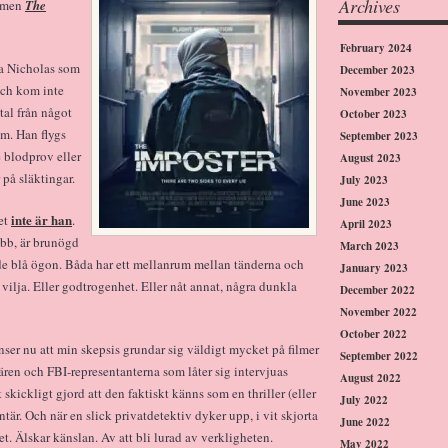
Archives
ilmen
The
February 2024
ga Nicholas som
December 2023
och kom inte
November 2023
tal från något
October 2023
om. Han flygs
September 2023
e blodprov eller
August 2023
r på släktingar.
July 2023
June 2023
inte är han
et
.
April 2023
bb, är brunögd
March 2023
de blå ögon. Båda har ett mellanrum mellan tänderna och
January 2023
 vilja. Eller godtrogenhet. Eller nåt annat, några dunkla
December 2022
November 2022
October 2022
Inser nu att min skepsis grundar sig väldigt mycket på filmer
September 2022
ären och FBI-representanterna som låter sig intervjuas
August 2022
 skickligt gjord att den faktiskt känns som en thriller (eller
July 2022
tär. Och när en slick privatdetektiv dyker upp, i vit skjorta
June 2022
t. Älskar känslan. Av att bli lurad av verkligheten.
May 2022