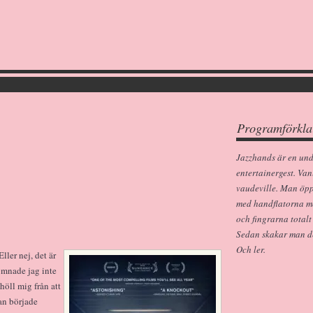
Programförkla
Jazzhands är en un
entertainergest. Van
vaudeville. Man öp
med handflatorna m
och fingrarna totalt
Sedan skakar man dem
Och ler.
ler nej, det är
omnade jag inte
vhöll mig från att
an började