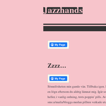
Jazzhands
Zzzz…
Sömnlösheten min gamle vän. Tillbaka igen. El
en lögn eftersom du aldrig lämnat mig. Igår s
heller, i vanlig ordning, trots poppin’ pills. A
sms:a/maila/blogga medan pillren verkade ut