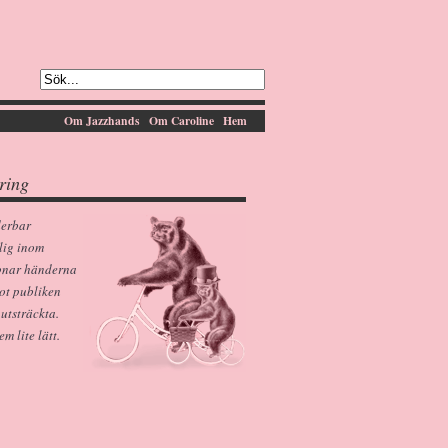
Om Jazzhands
Om Caroline
Hem
ring
derbar
lig inom
pnar händerna
ot publiken
 utsträckta.
 lite lätt.