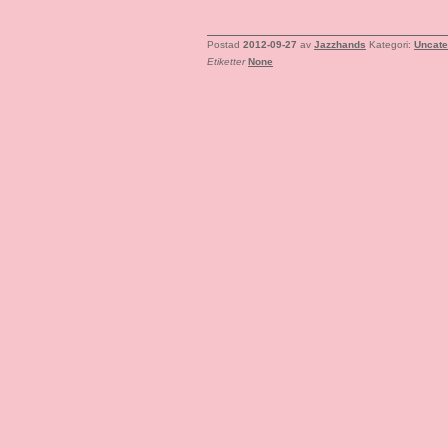
Postad
2012-09-27
av
Jazzhands
Kategori:
Uncate
Etiketter
None