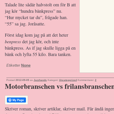
Talade lite sådär halvstolt om för B att
jag kör “hundra bänkpress” nu.
“Hur mycket tar du”, frågade han.
“55” sa jag. Joråsatte.
Först idag kom jag på att det heter
benpress
det jag kör, och inte
bänkpress. As if jag skulle ligga på en
bänk och lyfta 55 kilo. Bara tanken.
Etiketter
None
Postad
2012-09-05
av
Jazzhands
Kategori:
Uncategorized
Kommentarer:
2
Motorbranschen vs frilansbransche
Skriver roman, skriver artiklar, skriver mail. Får ändå inge