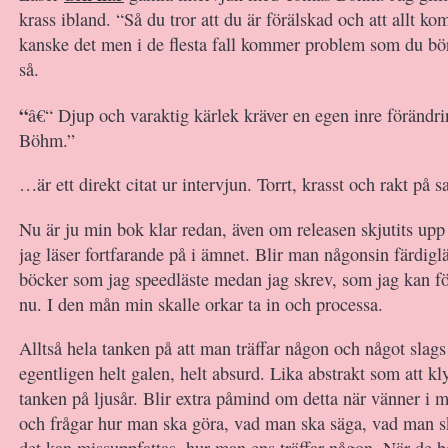
krass ibland. “Så du tror att du är förälskad och att allt ko
kanske det men i de flesta fall kommer problem som du bö
så.
“
â€“ Djup och varaktig kärlek kräver en egen inre förändr
Böhm.”
…är ett direkt citat ur intervjun. Torrt, krasst och rakt på s
Nu är ju min bok klar redan, även om releasen skjutits upp 
jag läser fortfarande på i ämnet. Blir man någonsin färdigl
böcker som jag speedläste medan jag skrev, som jag kan fö
nu. I den mån min skalle orkar ta in och processa.
Alltså hela tanken på att man träffar någon och något slags
egentligen helt galen, helt absurd. Lika abstrakt som att kl
tanken på ljusår. Blir extra påmind om detta när vänner i 
och frågar hur man ska göra, vad man ska säga, vad man sk