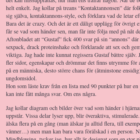
det kan missuppfattas, hur man ens träffar någon. När de be
helt enkelt. Jag kollar på treans “Kontaktannonsen” där fol
sig själva, kontaktannons-style, och förklara vad de letar eft
Bara det är crazy. Och det är ett dåligt upplägg för övrigt 
får se vad som händer sen, man får inte följa med på nåt dej
Aftonbladet att “Gustaf” fick 400 svar på sin “annons” där 
sexpack, drack proteinshake och förklarade att sex och g
viktiga. Jag hade inte kunnat regissera Gustaf bättre själv. J
fler sidor, egenskapar och drömmar det finns utrymme för at
på en människa, desto större chans för (åtminstone ensidig)
ungdomsidol.
Hon som läste krav från en lista med 90 punkter på hur en 
kan inte fått många svar. Om ens några.
Jag kollar diagram och bilder över vad som händer i hjärna
uppstår. Vissa delar lyser upp, blir överaktiva, stimulerade
älska flera på en gång (man älskar ju alltid flera, till exemp
vänner…) men man kan bara vara förälskad i en person. N
Mindblowing, tycker jag, hur allt är designat som en stor 