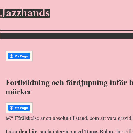
Jazzhands
Fortbildning och fördjupning inför 
mörker
â€“ Förälskelse är ett absolut tillstånd, som att vara gravid.
den här
Läser
gamla intervjun med Tomas Böhm. Jag gillar 