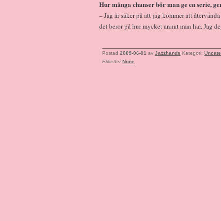
Hur många chanser bör man ge en serie, gen
– Jag är säker på att jag kommer att återvända 
det beror på hur mycket annat man har. Jag dej
Postad
2009-06-01
av
Jazzhands
Kategori:
Uncate
Etiketter
None