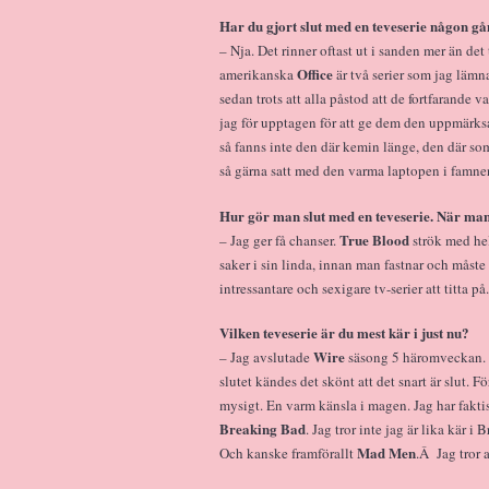
Har du gjort slut med en teveserie någon g
– Nja. Det rinner oftast ut i sanden mer än det 
Office
amerikanska
är två serier som jag lämn
sedan trots att alla påstod att de fortfarande 
jag för upptagen för att ge dem den uppmärks
så fanns inte den där kemin länge, den där som
så gärna satt med den varma laptopen i famne
Hur gör man slut med en teveserie. När man 
True Blood
– Jag ger få chanser.
strök med hel
saker i sin linda, innan man fastnar och måste 
intressantare och sexigare tv-serier att titta på.
Vilken teveserie är du mest kär i just nu?
Wire
– Jag avslutade
säsong 5 häromveckan. D
slutet kändes det skönt att det snart är slut. 
mysigt. En varm känsla i magen. Jag har faktis
Breaking Bad
. Jag tror inte jag är lika kär 
Mad Men
Och kanske framförallt
.Â Jag tror 