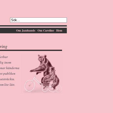
Om Jazzhands
Om Caroline
Hem
ring
derbar
lig inom
pnar händerna
ot publiken
 utsträckta.
 lite lätt.