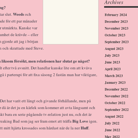
Archives
ång?
Weeds
tar slut.
och
February 2024
ade för ett par månader
December 2023
var utmärkta. Kanske var
November 2023
amhet de krävde – eller
October 2023
 gjorde att jag i början
September 2023
n och skrattade med Steve.
August 2023
July 2023
liksom försökt, men relationen har slutat ge något?
June 2023
t efter två avsnitt. Det handlar kanske lite om att kväva
April 2023
gå i parterapi för att fixa säsong 2 fastän man har viktigare,
March 2023
January 2023
December 2022
November 2022
et har varit ett långt och givande förhållande, men på
October 2022
För då är det ju en kärlek som kommer att avta långsamt och
September 2022
kt bara en serie pågående tv-relation just nu, och det är
August 2022
Big Love
i Breaking Bad som jag ser fram emot att träffa
igen.
July 2022
Huff
att mitt hjärta krossades som hårdast när de la ner
.
June 2022
May 2022