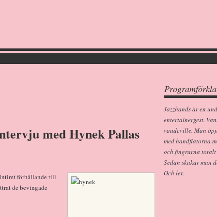
Programförkla
Jazzhands är en un
entertainergest. Van
Intervju med Hynek Pallas
vaudeville. Man öp
med handflatorna m
och fingrarna totalt
Sedan skakar man dem
Och ler.
intimt förhållande till
yttrat de bevingade