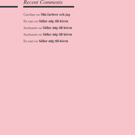
Recent Comments
Caroline
on
Min farbror och jag
En tant
on
Sällar mig till kören
Jazzhands
on
Sällar mig till kören
Jazzhands
on
Sällar mig till kören
En tant
on
Sällar mig till kören