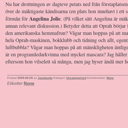
Nu har drottningen av dagteve petats ned från förstaplatsen
över de mäktigaste kändisarna (en plats hon innehavt i ett se
Angelina Jolie
förmån för
. (På vilket sätt Angelina är mäk
annan relevant diskussion.) Betyder detta att Oprah börjar
den amerikanska hemmafrun? Vågar man hoppas på att man 
hela Oprah-maskinen, bokklubb och tidning och allt, egent
luftbubbla? Vågar man hoppas på att mänskligheten äntlige
är en programledarkvinna med mycket mascara? Jag håller 
eftersom hon vilselett så många, men jag hyser ändå mer 
Postad
2009-06-05
av
Jazzhands
Kategori:
Uncategorized
Kommentarer:
None
Etiketter
None