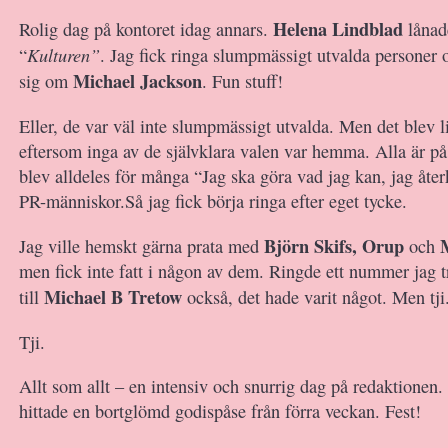
Helena Lindblad
Rolig dag på kontoret idag annars.
lånade
Kulturen”
“
. Jag fick ringa slumpmässigt utvalda personer 
Michael Jackson
sig om
. Fun stuff!
Eller, de var väl inte slumpmässigt utvalda. Men det blev lit
eftersom inga av de självklara valen var hemma. Alla är på
blev alldeles för många “Jag ska göra vad jag kan, jag åt
PR-människor.Så jag fick börja ringa efter eget tycke.
Björn Skifs, Orup
M
Jag ville hemskt gärna prata med
och
men fick inte fatt i någon av dem. Ringde ett nummer jag 
Michael B Tretow
till
också, det hade varit något. Men tji
Tji.
Allt som allt – en intensiv och snurrig dag på redaktionen
hittade en bortglömd godispåse från förra veckan. Fest!