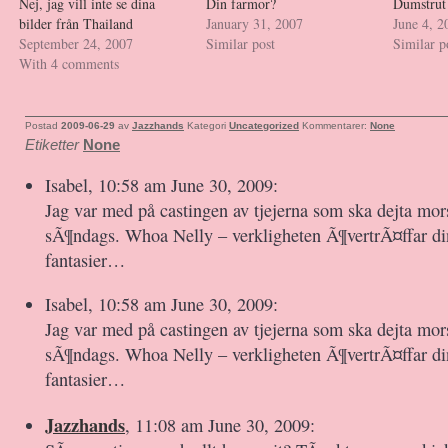
Nej, jag vill inte se dina
Din farmor?
Dumstrut
bilder från Thailand
January 31, 2007
June 4, 2
September 24, 2007
Similar post
Similar p
With 4 comments
Postad
2009-06-29
av
Jazzhands
Kategori
Uncategorized
Kommentarer:
None
Etiketter
None
Isabel, 10:58 am June 30, 2009:
Jag var med på castingen av tjejerna som ska dejta mors
sÃ¶ndags. Whoa Nelly – verkligheten Ã¶vertrÃ¤ffar din
fantasier…
Isabel, 10:58 am June 30, 2009:
Jag var med på castingen av tjejerna som ska dejta mors
sÃ¶ndags. Whoa Nelly – verkligheten Ã¶vertrÃ¤ffar din
fantasier…
Jazzhands
, 11:08 am June 30, 2009: