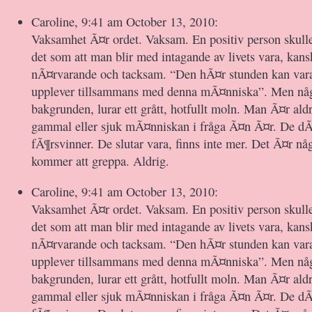
Caroline, 9:41 am October 13, 2010:
Vaksamhet Ã¤r ordet. Vaksam. En positiv person skull
det som att man blir med intagande av livets vara, kan
nÃ¤rvarande och tacksam. “Den hÃ¤r stunden kan vara 
upplever tillsammans med denna mÃ¤nniska”. Men någ
bakgrunden, lurar ett grått, hotfullt moln. Man Ã¤r aldr
gammal eller sjuk mÃ¤nniskan i fråga Ã¤n Ã¤r. De dÃ¶
fÃ¶rsvinner. De slutar vara, finns inte mer. Det Ã¤r någ
kommer att greppa. Aldrig.
Caroline, 9:41 am October 13, 2010:
Vaksamhet Ã¤r ordet. Vaksam. En positiv person skull
det som att man blir med intagande av livets vara, kan
nÃ¤rvarande och tacksam. “Den hÃ¤r stunden kan vara 
upplever tillsammans med denna mÃ¤nniska”. Men någ
bakgrunden, lurar ett grått, hotfullt moln. Man Ã¤r aldr
gammal eller sjuk mÃ¤nniskan i fråga Ã¤n Ã¤r. De dÃ¶