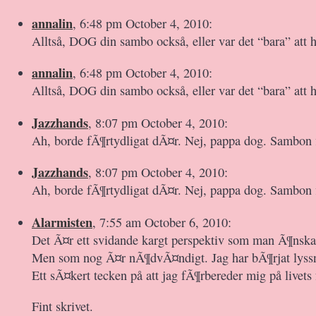
annalin
, 6:48 pm October 4, 2010:
Alltså, DOG din sambo också, eller var det “bara” att 
annalin
, 6:48 pm October 4, 2010:
Alltså, DOG din sambo också, eller var det “bara” att 
Jazzhands
, 8:07 pm October 4, 2010:
Ah, borde fÃ¶rtydligat dÃ¤r. Nej, pappa dog. Sambon f
Jazzhands
, 8:07 pm October 4, 2010:
Ah, borde fÃ¶rtydligat dÃ¤r. Nej, pappa dog. Sambon f
Alarmisten
, 7:55 am October 6, 2010:
Det Ã¤r ett svidande kargt perspektiv som man Ã¶nskar
Men som nog Ã¤r nÃ¶dvÃ¤ndigt. Jag har bÃ¶rjat lyssna
Ett sÃ¤kert tecken på att jag fÃ¶rbereder mig på livet
Fint skrivet.