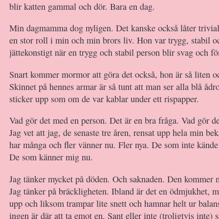
blir katten gammal och dör. Bara en dag.
Min dagmamma dog nyligen. Det kanske också låter trivia
en stor roll i min och min brors liv. Hon var trygg, stabil o
jättekonstigt när en trygg och stabil person blir svag och fö
Snart kommer mormor att göra det också, hon är så liten o
Skinnet på hennes armar är så tunt att man ser alla blå ådr
sticker upp som om de var kablar under ett rispapper.
Vad gör det med en person. Det är en bra fråga. Vad gör 
Jag vet att jag, de senaste tre åren, rensat upp hela min be
har många och fler vänner nu. Fler nya. De som inte känd
De som känner mig nu.
Jag tänker mycket på döden. Och saknaden. Den kommer ma
Jag tänker på bräckligheten. Ibland är det en ödmjukhet, 
upp och liksom trampar lite snett och hamnar helt ur balan
ingen är där att ta emot en. Sant eller inte (troligtvis inte) 