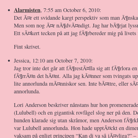
Alarmisten
, 7:55 am October 6, 2010:
Det Ã¤r ett svidande kargt perspektiv som man Ã¶nskar
Men som nog Ã¤r nÃ¶dvÃ¤ndigt. Jag har bÃ¶rjat lyssna
Ett sÃ¤kert tecken på att jag fÃ¶rbereder mig på livet
Fint skrivet.
Jessica, 12:10 am October 7, 2010:
Jag tror inte det går att fÃ¶restÃ¤lla sig att fÃ¶rlora 
fÃ¶rrÃ¤n det hÃ¤nt. Alla jag kÃ¤nner som tvingats upp
lite annorlunda mÃ¤nniskor sen. Inte bÃ¤ttre, eller sÃ¤
annorlunda.
Lori Anderson beskriver nånstans hur hon promenerade
(Lulubell) och en gigantisk rovfågel slog ner på den. D
hunden klarade sig utan skråmor, men Anderson fÃ¶rkla
var Lulubell annorlunda. Hon hade upptÃ¤ckt en dimensi
vaksam på enligt principen “Kan di va så jÃ¤vliga?” 