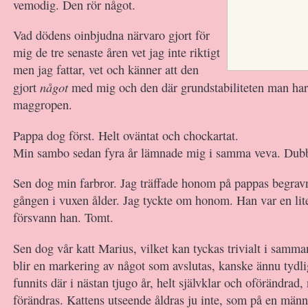
vemodig. Den rör något.
Vad dödens oinbjudna närvaro gjort för
mig de tre senaste åren vet jag inte riktigt
men jag fattar, vet och känner att den
något
gjort
med mig och den där grundstabiliteten man har
maggropen.
Pappa dog först. Helt oväntat och chockartat.
Min sambo sedan fyra år lämnade mig i samma veva. Dubb
Sen dog min farbror. Jag träffade honom på pappas begravn
gången i vuxen ålder. Jag tyckte om honom. Han var en lit
försvann han. Tomt.
Sen dog vår katt Marius, vilket kan tyckas trivialt i samm
blir en markering av något som avslutas, kanske ännu tydli
funnits där i nästan tjugo år, helt självklar och oförändrad, 
förändras. Kattens utseende åldras ju inte, som på en männ