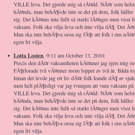
VILLE leva. Det gjorde mig så rÃ¤dd. NÃ¤r som helst
hÃ¤nda, man behÃ¶vde inte se det på dem, folk håller
sig. Det kÃ¤nns inte fullt så starkt lÃ¤ngre men visst h
vaksam. Folk ska vilja leva och inte vilja dÃ¶. Det Ã¤r 
Man ska inte behÃ¶va oroa sig fÃ¶r att folk i ens nÃ¤
egen fri vilja.
Lotta Losten
, 9:11 am October 13, 2010:
Precis den dÃ¤r vaksamheten kÃ¤nner jag igen mig oer
FÃ¶rlorade två vÃ¤nner inom loppet av två år. Båda tog 
Innan det levde jag ett liv dÃ¤r folk kunde dÃ¶ av sju
men helt plÃ¶tsligt var jag tvungen att vara vaksam på a
VILLE leva. Det gjorde mig så rÃ¤dd. NÃ¤r som helst
hÃ¤nda, man behÃ¶vde inte se det på dem, folk håller
sig. Det kÃ¤nns inte fullt så starkt lÃ¤ngre men visst h
vaksam. Folk ska vilja leva och inte vilja dÃ¶. Det Ã¤r 
Man ska inte behÃ¶va oroa sig fÃ¶r att folk i ens nÃ¤
egen fri vilja.