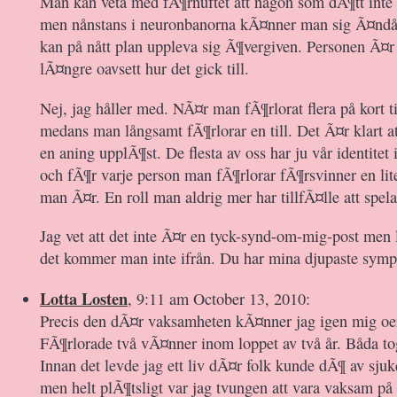
Man kan veta med fÃ¶rnuftet att någon som dÃ¶tt inte 
men nånstans i neuronbanorna kÃ¤nner man sig Ã¤ndå
kan på nått plan uppleva sig Ã¶vergiven. Personen Ã¤r
lÃ¤ngre oavsett hur det gick till.
Nej, jag håller med. NÃ¤r man fÃ¶rlorat flera på kort t
medans man långsamt fÃ¶rlorar en till. Det Ã¤r klart att
en aning upplÃ¶st. De flesta av oss har ju vår identitet i
och fÃ¶r varje person man fÃ¶rlorar fÃ¶rsvinner en lite
man Ã¤r. En roll man aldrig mer har tillfÃ¤lle att spela
Jag vet att det inte Ã¤r en tyck-synd-om-mig-post men 
det kommer man inte ifrån. Du har mina djupaste sympa
Lotta Losten
, 9:11 am October 13, 2010:
Precis den dÃ¤r vaksamheten kÃ¤nner jag igen mig oer
FÃ¶rlorade två vÃ¤nner inom loppet av två år. Båda tog 
Innan det levde jag ett liv dÃ¤r folk kunde dÃ¶ av sju
men helt plÃ¶tsligt var jag tvungen att vara vaksam på a