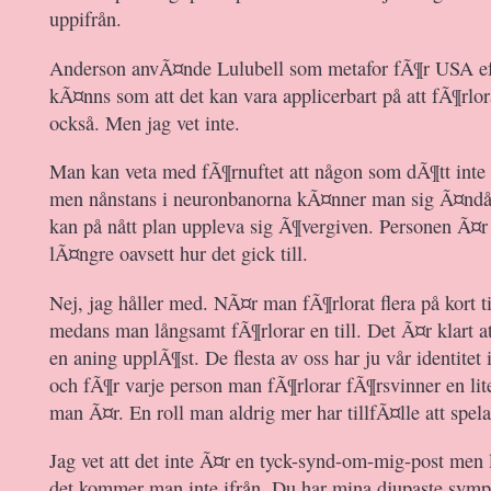
uppifrån.
Anderson anvÃ¤nde Lulubell som metafor fÃ¶r USA ef
kÃ¤nns som att det kan vara applicerbart på att fÃ¶rlo
också. Men jag vet inte.
Man kan veta med fÃ¶rnuftet att någon som dÃ¶tt inte 
men nånstans i neuronbanorna kÃ¤nner man sig Ã¤ndå
kan på nått plan uppleva sig Ã¶vergiven. Personen Ã¤r
lÃ¤ngre oavsett hur det gick till.
Nej, jag håller med. NÃ¤r man fÃ¶rlorat flera på kort t
medans man långsamt fÃ¶rlorar en till. Det Ã¤r klart att
en aning upplÃ¶st. De flesta av oss har ju vår identitet i
och fÃ¶r varje person man fÃ¶rlorar fÃ¶rsvinner en lite
man Ã¤r. En roll man aldrig mer har tillfÃ¤lle att spela
Jag vet att det inte Ã¤r en tyck-synd-om-mig-post men 
det kommer man inte ifrån. Du har mina djupaste sympa