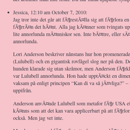
Jessica, 12:10 am October 7, 2010:
Jag tror inte det går att fÃ¶restÃ¤lla sig att fÃ¶rlora 
fÃ¶rrÃ¤n det hÃ¤nt. Alla jag kÃ¤nner som tvingats upp
lite annorlunda mÃ¤nniskor sen. Inte bÃ¤ttre, eller sÃ¤
annorlunda.
Lori Anderson beskriver nånstans hur hon promenerade
(Lulubell) och en gigantisk rovfågel slog ner på den. D
hunden klarade sig utan skråmor, men Anderson fÃ¶rkla
var Lulubell annorlunda. Hon hade upptÃ¤ckt en dimensi
vaksam på enligt principen “Kan di va så jÃ¤vliga?” 
uppifrån.
Anderson anvÃ¤nde Lulubell som metafor fÃ¶r USA ef
kÃ¤nns som att det kan vara applicerbart på att fÃ¶rlo
också. Men jag vet inte.